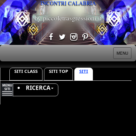
INCONTRI CALABRIA
by piccoletrasgressioni.it
MENU
SITI CLASS
SITI TOP
SITI
RICERCA