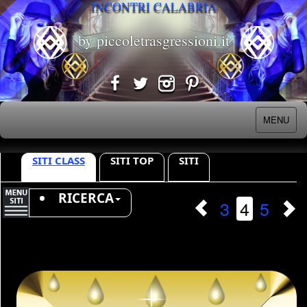
INCONTRI CALABRIA
by piccoletrasgressioni.it
MENU
SITI CLASS
SITI TOP
SITI
RICERCA
3
4
5